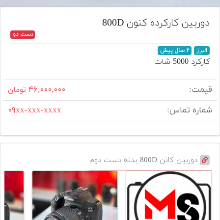
تجهیزات
دوربین کارکرده کنون 800D
مکث
دست دو
پلاس
البرز
۲ سال پیش
افزودن
کارکرد 5000 شات
محصول
دست
قیمت:
۴۶,۰۰۰,۰۰۰
تومان
دوم
شماره تماس:
۰۹xx-xxx-xxxx
لیست
قیمت
دوربین
بله
دوربین کانن 800D بدنه دست دوم