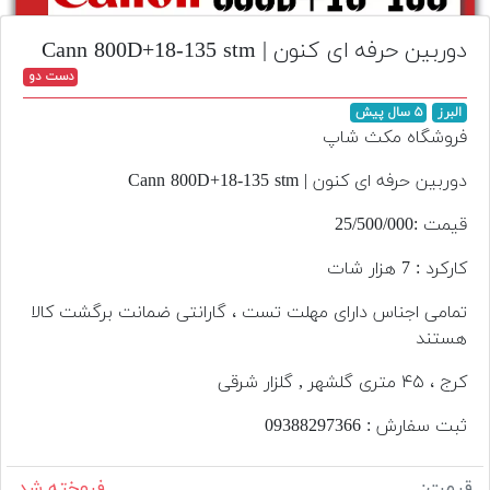
تجهیزات
دوربین حرفه ای کنون | Cann 800D+18-135 stm
مکث
دست دو
پلاس
البرز
۵ سال پیش
افزودن
فروشگاه مکث شاپ
محصول
دست
دوربین حرفه ای کنون | Cann 800D+18-135 stm
دوم
قیمت :25/500/000
لیست
کارکرد : 7 هزار شات
قیمت
دوربین
تمامی اجناس دارای مهلت تست ، گارانتی ضمانت برگشت کالا
هستند
بله
کرج ، ۴۵ متری گلشهر , گلزار شرقی
ثبت سفارش : 09388297366
قیمت:
فروخته شد