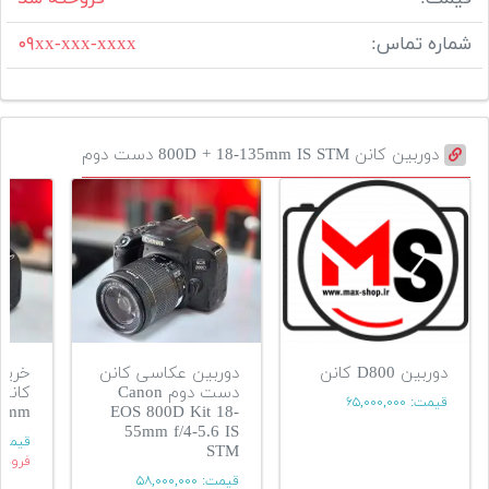
شماره تماس:
۰۹xx-xxx-xxxx
دوربین کانن 800D + 18-135mm IS STM دست دوم
دوربین D800 کانن
دوربین عکاسی کانن
خرید 
دست دوم Canon
قیمت:
۶۵,۰۰۰,۰۰۰
55mm
EOS 800D Kit 18-
55mm f/4-5.6 IS
قیمت
STM
فروشن
قیمت:
۵۸,۰۰۰,۰۰۰