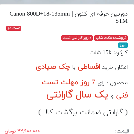
تجهیزات
دوربین حرفه ای کنون | Canon 800D+18-135mm
مکث
STM
پلاس
دست دو
افزودن
فروشنده مکث شاپ
۲ روز گارانتی تست
محصول
البرز
دست
کارکرد: 15k شات
دوم
اقساطی
چک صیادی
امکان خرید
با
لیست
قیمت
7 روز مهلت تست
دوربین
محصول دارای
یک سال گارانتی
فنی
بله
و
( گارانتی ضمانت برگشت کالا )
قیمت:
۴۲,۹۰۰,۰۰۰
تومان