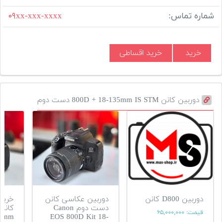
شماره تماس:
۰۹xx-xxx-xxxx
خرید
خرید اقساطی
دوربین کانن 800D + 18-135mm IS STM دست دوم
دوربین D800 کانن
دوربین عکاسی کانن
خرید 
دست دوم Canon
قیمت:
۶۵,۰۰۰,۰۰۰
55mm
EOS 800D Kit 18-