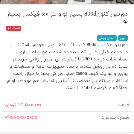
تجهیزات
دوربین کنون800d بسیار نو و لنز ۵۰ فیکس بسیار
مکث
نو
پلاس
دست دو
افزودن
البرز
۱ سال پیش
محصول
دوربین عکاسی 800d کیت لنز 18/55 اصلی خودش استثنایی
دست
در حد نو خیلی خیلی کم استفاده شده بدون فیلم برداری ،
دوم
تعداد شات در حد 2000 با کیفیت بی نظیر،از وقتی خریدیم
شاید ده بار روشن نشده، با تمام تجهیزات جعبه و متعلقات و
لیست
یووی و...و یک کیف canon اصلی هر کی بخره با خیال راحت
قیمت
استفاده میکنه بی دقدقه. لنز فیکس 50 .1/8 هم موجوده اونم
دوربین
جداگانه میفروشم 7/500 با تشکر
بله
قیمت:
۴۵,۵۰۰,۰۰۰
تومان
شماره تماس:
۰۹xx-xxx-xxxx