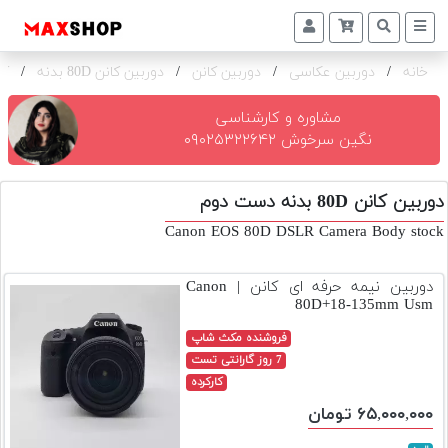
خانه
/
دوربین عکاسی
/
دوربین کانن
/
دوربین کانن 80D بدنه
/
کا
دوربین
و
لنز
مشاوره و کارشناسی
نگین سرخوش ۰۹۰۲۵۳۲۲۶۴۲
تجهیزات
و
دوربین کانن 80D بدنه دست دوم
اکسسوری
Canon EOS 80D DSLR Camera Body stock
بازار
دست
دوربین نیمه حرفه ای کانن | Canon
دوم
80D+18-135mm Usm
خرید
فروشنده مکث شاپ
اقساطی
7 روز گارانتی تست
کارکرده
اجاره
۶۵,۰۰۰,۰۰۰ تومان
دوربین
و