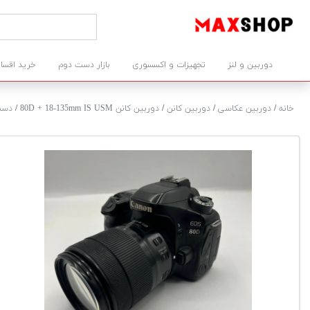
دوربین و لنز
تجهیزات و اکسسوری
بازار دست دوم
خرید اقسا
خانه
/
دوربین عکاسی
/
دوربین کانن
/
دوربین کانن 80D + 18-135mm IS USM
/
دست