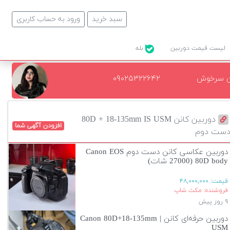
سبد خرید
ورود به حساب کاربری
لیست قیمت دوربین
بله
ن سرخوش
۰۹۰۲۵۳۲۲۶۴۲
دوربین کانن 80D + 18-135mm IS USM
افزودن آگهی شما
ست دوم
دوربین عکاسی کانن دست دوم Canon EOS
80D body (27000 شات)
قیمت:
۴۸,۰۰۰,۰۰۰
فروشنده: مکث شاپ
۹ روز پیش
دوربین حرفه‌ای کانن | Canon 80D+18-135mm
USM