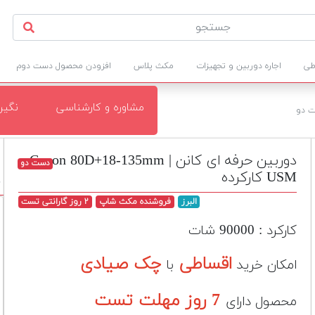
طی
اجاره دوربین و تجهیزات
مکث پلاس
افزودن محصول دست دوم
مشاوره و کارشناسی
نگی
 دو
دوربین حرفه ای کانن | Canon 80D+18-135mm
دست دو
USM کارکرده
د
البرز
فروشنده مکث شاپ
۲ روز گارانتی تست
کارکرد : 90000 شات
اقساطی
چک صیادی
امکان خرید
با
7 روز مهلت تست
محصول دارای