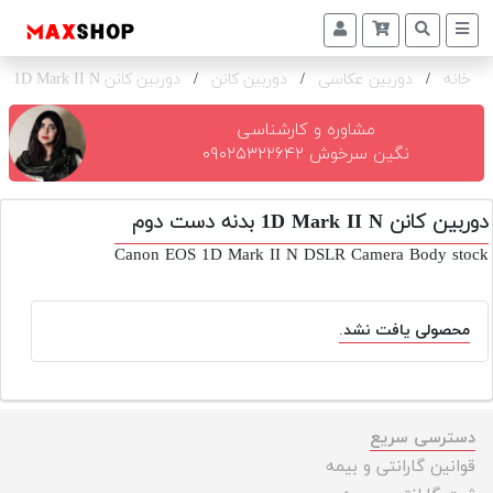
خانه
/
دوربین عکاسی
/
دوربین کانن
/
دوربین کانن 1D Mark II N بدنه
دوربین
و
لنز
مشاوره و کارشناسی
نگین سرخوش ۰۹۰۲۵۳۲۲۶۴۲
تجهیزات
و
دوربین کانن 1D Mark II N بدنه دست دوم
اکسسوری
Canon EOS 1D Mark II N DSLR Camera Body stock
بازار
دست
دوم
محصولی یافت نشد.
خرید
اقساطی
اجاره
دسترسی سریع
دوربین
قوانین گارانتی و بیمه
و