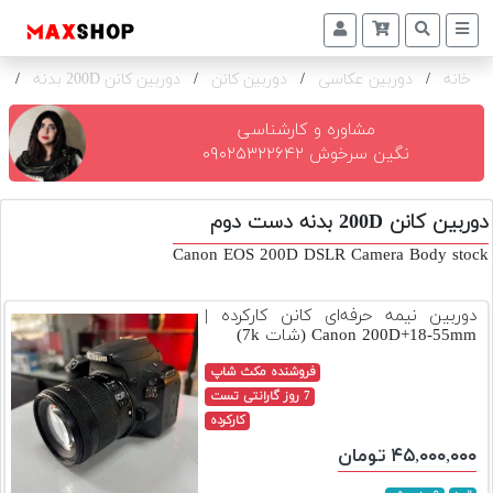
خانه
/
دوربین عکاسی
/
دوربین کانن
/
دوربین کانن 200D بدنه
/
ک
دوربین
و
لنز
مشاوره و کارشناسی
نگین سرخوش ۰۹۰۲۵۳۲۲۶۴۲
تجهیزات
و
دوربین کانن 200D بدنه دست دوم
اکسسوری
Canon EOS 200D DSLR Camera Body stock
بازار
دست
دوربین نیمه حرفه‌ای کانن کارکرده |
دوم
Canon 200D+18-55mm (شات 7k)
خرید
فروشنده مکث شاپ
اقساطی
7 روز گارانتی تست
کارکرده
اجاره
۴۵,۰۰۰,۰۰۰ تومان
دوربین
و