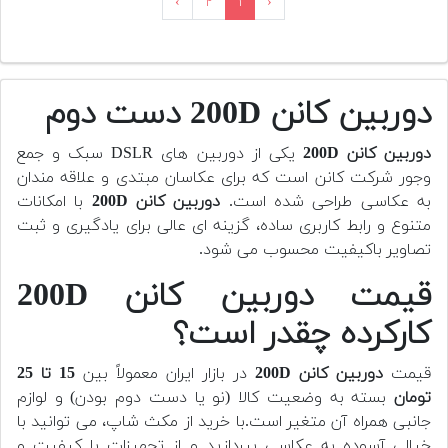
›
۲
۱
‹
دوربین کانن 200D دست دوم
دوربین کانن 200D
یکی از دوربین های DSLR سبک و جمع
وجور شرکت کانن است که برای عکاسان مبتدی و علاقه مندان
به عکاسی طراحی شده است.
دوربین کانن 200D
با امکانات
متنوع و رابط کاربری ساده، گزینه ای عالی برای یادگیری و ثبت
تصاویر باکیفیت محسوب می شود.
قیمت دوربین کانن 200D
کارکرده چقدر است؟
قیمت
دوربین کانن 200D
در بازار ایران معمولاً بین
15 تا 25
تومان
بسته به وضعیت کالا (نو یا دست دوم بودن) و لوازم
جانبی همراه آن متغیر است.با خرید از مکث شاپ، می توانید با
خیالی آسوده به عکاسی بپردازید و از تجهیزات با کیفیت و