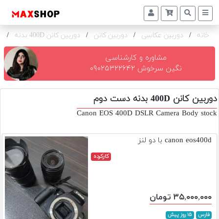
خانه
/
دوربین عکاسی
/
دوربین کانن
/
دوربین کانن 400D بدنه
/
ک
دوربین
و
لنز
مشاوره و کارشناسی
نگین سرخوش ۰۹۰۲۵۳۲۲۶۴۲
تجهیزات
و
دوربین کانن 400D بدنه دست دوم
اکسسوری
Canon EOS 400D DSLR Camera Body stock
بازار
دست
canon eos400d با دو لنز
دوم
کارکرده
خرید
اقساطی
اجاره
۳۵,۰۰۰,۰۰۰ تومان
دوربین
و
فارس
۱۵ روز پیش