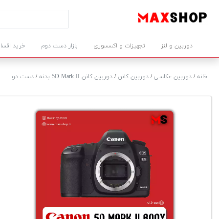
دوربین و لنز
تجهیزات و اکسسوری
بازار دست دوم
خرید اقسا
خانه
/
دوربین عکاسی
/
دوربین کانن
/
دوربین کانن 5D Mark II بدنه
/
دست دو