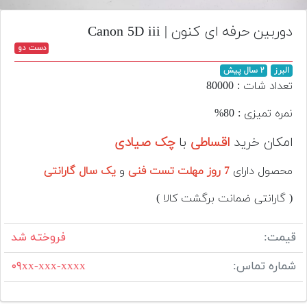
تجهیزات
دوربین حرفه ای کنون | Canon 5D iii
مکث
دست دو
پلاس
البرز
۲ سال پیش
افزودن
تعداد شات : 80000
محصول
دست
نمره تمیزی : 80%
دوم
امکان خرید
اقساطی
با
چک صیادی
لیست
محصول دارای
7 روز مهلت تست فنی
و
یک سال گارانتی
قیمت
دوربین
( گارانتی ضمانت برگشت کالا )
بله
قیمت:
فروخته شد
شماره تماس:
۰۹xx-xxx-xxxx