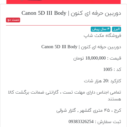
تجهیزات
دوربین حرفه ای کنون | Canon 5D III Body
مکث
دست دو
پلاس
البرز
۴ سال پیش
افزودن
فروشگاه مکث شاپ
محصول
دست
دوربین حرفه ای کنون | Canon 5D III Body
دوم
قیمت : 18,000,000 تومان
لیست
کد : 1005
قیمت
دوربین
کارکرد :20 هزار شات
بله
تمامی اجناس دارای مهلت تست ، گارانتی ضمانت برگشت کالا
هستند
کرج ، ۴۵ متری گلشهر , گلزار شرقی
ثبت سفارش : 093‌833‌262‌54