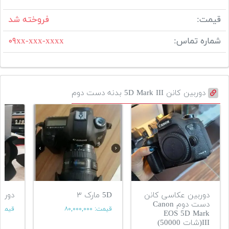
قیمت:
فروخته شد
شماره تماس:
۰۹xx-xxx-xxxx
دوربین کانن 5D Mark III بدنه دست دوم
دوربین عکاسی کانن
5D مارک ۳
دوربین
دست دوم Canon
قیمت:
۸۰,۰۰۰,۰۰۰
قیمت
EOS 5D Mark
III(شات 50000)