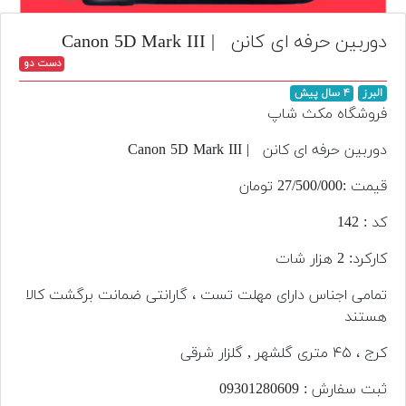
تجهیزات
دوربین حرفه ای کانن | Canon 5D Mark III
مکث
دست دو
پلاس
البرز
۴ سال پیش
افزودن
فروشگاه مکث شاپ
محصول
دست
دوربین حرفه ای کانن | Canon 5D Mark III
دوم
قیمت :27/500/000 تومان
لیست
کد : 142
قیمت
دوربین
کارکرد: 2 هزار شات
بله
تمامی اجناس دارای مهلت تست ، گارانتی ضمانت برگشت کالا
هستند
کرج ، ۴۵ متری گلشهر , گلزار شرقی
ثبت سفارش : 09301280609