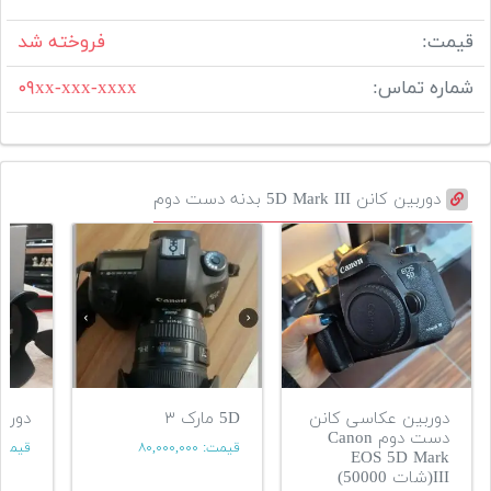
قیمت:
فروخته شد
شماره تماس:
۰۹xx-xxx-xxxx
دوربین کانن 5D Mark III بدنه دست دوم
دوربین عکاسی کانن
5D مارک ۳
دوربین
دست دوم Canon
قیمت:
۸۰,۰۰۰,۰۰۰
قیمت
EOS 5D Mark
III(شات 50000)