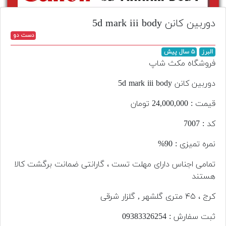
تجهیزات
دوربین کانن 5d mark iii body
مکث
دست دو
پلاس
البرز
۵ سال پیش
افزودن
فروشگاه مکث شاپ
محصول
دست
دوربین کانن 5d mark iii body
دوم
قیمت : 24,000,000 تومان
لیست
کد : 7007
قیمت
دوربین
نمره تمیزی : 90%
بله
تمامی اجناس دارای مهلت تست ، گارانتی ضمانت برگشت کالا
هستند
کرج ، ۴۵ متری گلشهر , گلزار شرقی
ثبت سفارش : 09383326254