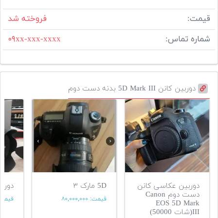
قیمت:
فروخته شد
شماره تماس:
۰۹xx-xxx-xxxx
دوربین کانن 5D Mark III بدنه دست دوم
دوربین عکاسی کانن
5D مارک ۳
دوربین
دست دوم Canon
قیمت:
۸۰,۰۰۰,۰۰۰
قیمت
EOS 5D Mark
III(شات 50000)