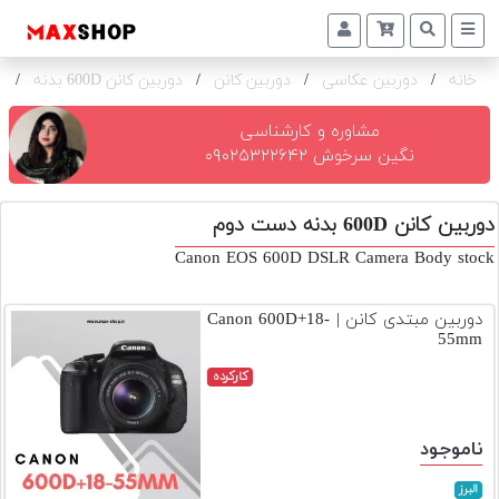
خانه
/
دوربین عکاسی
/
دوربین کانن
/
دوربین کانن 600D بدنه
/
ک
دوربین
و
لنز
مشاوره و کارشناسی
نگین سرخوش ۰۹۰۲۵۳۲۲۶۴۲
تجهیزات
و
دوربین کانن 600D بدنه دست دوم
اکسسوری
Canon EOS 600D DSLR Camera Body stock
بازار
دست
دوربین مبتدی کانن | Canon 600D+18-
دوم
55mm
خرید
کارکرده
اقساطی
اجاره
ناموجود
دوربین
و
البرز