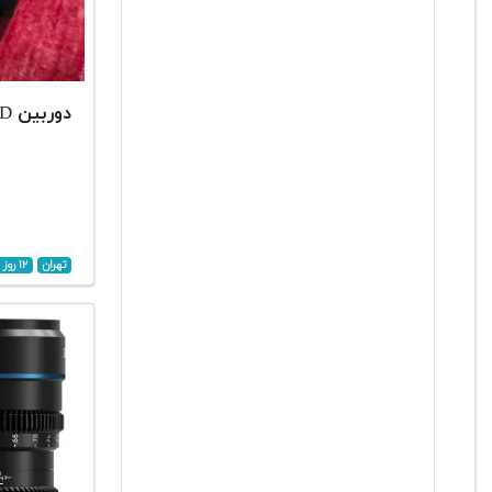
دوربین CANON 600D
تهران
۱۲ روز پیش