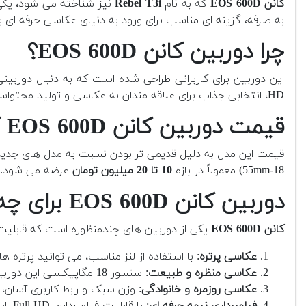
کانن EOS 600D
که به نام
Rebel T3i
به صرفه، گزینه ای مناسب برای ورود به دنیای عکاسی حرفه ای ب
چرا دوربین کانن EOS 600D؟
HD، انتخابی جذاب برای علاقه مندان به عکاسی و تولید محتواست.
قیمت دوربین کانن EOS 600D کارکرده چقدر است؟
قیمت این مدل به دلیل قدیمی تر بودن نسبت به مدل های جدیدتر،
18-55mm) معمولاً در بازه
10 تا 20 میلیون تومان
عرضه می شود.
دوربین کانن EOS 600D برای چه نوع عکاسی و فیلمبرداری مناسب است؟
کانن EOS 600D
یکی از دوربین های چندمنظوره است که قابلیت 
عکاسی پرتره
: با استفاده از لنز مناسب، می توانید پرتره 
عکاسی منظره و طبیعت
: سنسور 18 مگاپیکسلی این دوربین، تصاویر با جزئیات بالا و رنگ های زنده ارائه می دهد.
عکاسی روزمره و خانوادگی
: وزن سبک و رابط کاربری آسان، 
فیلمبرداری نیمه حرفه ای
: با قابلیت فیلمبرداری Full HD، این دوربین برای ولاگ، تولید محتوای ساده و پروژه های دانشجویی مناسب است.