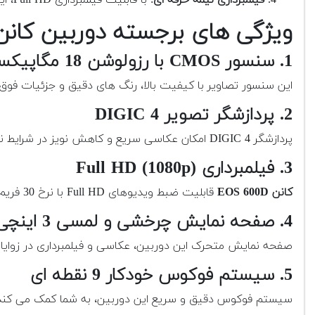
ویژگی های برجسته دوربین کانن OS 600D
1. سنسور CMOS با رزولوشن 18 مگاپیکسل
این سنسور تصاویر با کیفیت بالا، رنگ های دقیق و جزئیات فوق ا
2. پردازشگر تصویر DIGIC 4
پردازشگر DIGIC 4 امکان عکاسی سریع و کاهش نویز در شرایط نوری کم را فراهم می کند.
3. فیلمبرداری Full HD (1080p)
کانن EOS 600D
قابلیت ضبط ویدیوهای Full HD با نرخ 30 فریم بر ثانیه را دارد. همچنین دارای حالت Movie Crop است که برای زوم دیجیتال کاربرد دارد.
4. صفحه نمایش چرخشی و لمسی 3 اینچی
صفحه نمایش متحرک این دوربین، عکاسی و فیلمبرداری در زوایا
5. سیستم فوکوس خودکار 9 نقطه ای
سیستم فوکوس دقیق و سریع این دوربین، به شما کمک می کند ت