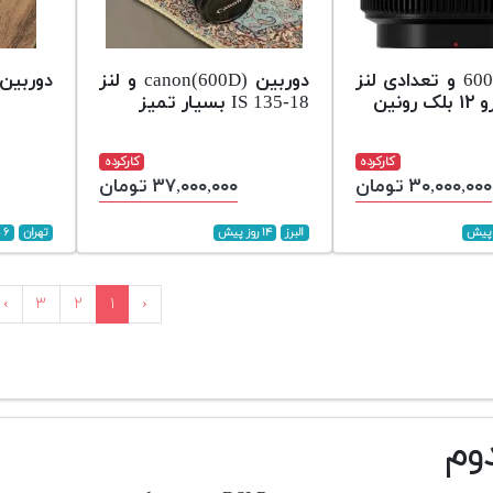
دوربین 600d و تعدادی لنز
دوربین canon(600D) و لنز
دوربین کانن
18-135 IS بسیار تمیز
کارکرده
کارکرده
۳۰,۰۰۰,۰۰۰ تومان
۳۷,۰۰۰,۰۰۰ تومان
البرز
۱۴ روز پیش
تهران
۶ ماه پیش
›
۳
۲
۱
‹