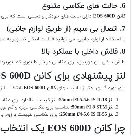
6. حالت های عکاسی متنوع
کانن EOS 600D
دارای حالت های خودکار و دستی است که برای کا
7. اتصال بی سیم (از طریق لوازم جانبی)
با استفاده از لوازم جانبی، می توانید قابلیت انتقال تصاویر به 
8. فلاش داخلی با عملکرد بالا
فلاش داخلی این دوربین، برای عکاسی در شرایط نوری کم، نورپردا
لنز پیشنهادی برای کانن EOS 600D
برای بهره گیری بهتر از قابلیت های
کانن EOS 600D
، انتخاب لنز
لنز 18-55mm f/3.5-5.6 IS II
: لنز کیت استاندارد برای عکاس
لنز 50mm f/1.8 STM
: مناسب برای عکاسی پرتره و کم نور.
لنز 55-250mm f/4-5.6 IS II
: برای عکاسی طبیعت و زوم بالا
چرا کانن EOS 600D یک انتخاب خوب است؟