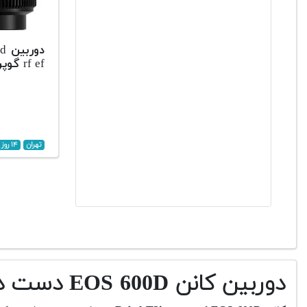
rf ef گوپرو ۱۲ بلک رونین
تهران
۱۴ روز پیش
دوربین کانن EOS 600D دست دوم