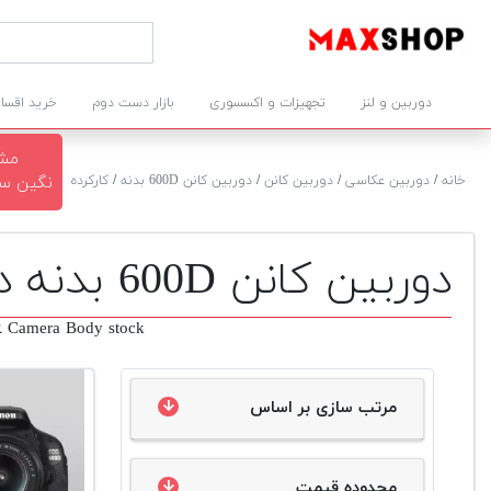
دوربین و لنز
تجهیزات و اکسسوری
بازار دست دوم
خرید اقسا
مشا
خانه
/
دوربین عکاسی
/
دوربین کانن
/
دوربین کانن 600D بدنه
/
کارکرده
نگین سرخوش ۲
دوربین کانن 600D بدنه دست دوم
 Camera Body stock
مرتب سازی بر اساس
محدوده قیمت