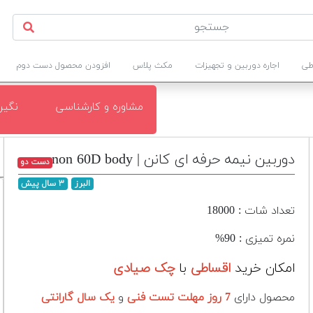
طی
اجاره دوربین و تجهیزات
مکث پلاس
افزودن محصول دست دوم
مشاوره و کارشناسی
نگی
دوربین نیمه حرفه ای کانن | canon 60D body
دست دو
البرز
۳ سال پیش
تعداد شات : 18000
نمره تمیزی : 90%
امکان خرید
اقساطی
با
چک صیادی
محصول دارای
7 روز مهلت تست فنی
و
یک سال گارانتی