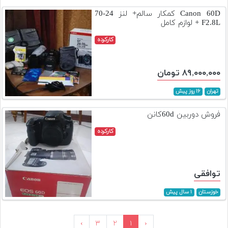
Canon 60D کمکار سالم+ لنز 24-70
F2.8L + لوازم کامل
کارکرده
۸۹,۰۰۰,۰۰۰ تومان
تهران
۱۶ روز پیش
فروش دوربین 60dکانن
کارکرده
توافقی
خوزستان
۱ سال پیش
›
۳
۲
۱
‹