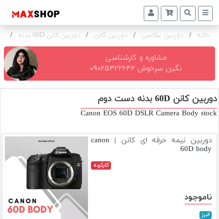
خانه
/
دوربین عکاسی
/
دوربین کانن
/
دوربین کانن 60D بدنه
/
کا
دوربین
و
لنز
مشاوره و کارشناسی
نگین سرخوش ۰۹۰۲۵۳۲۲۶۴۲
تجهیزات
و
دوربین کانن 60D بدنه دست دوم
اکسسوری
Canon EOS 60D DSLR Camera Body stock
بازار
دست
دوربین نیمه حرفه ای کانن | canon
دوم
60D body
خرید
کارکرده
اقساطی
اجاره
ناموجود
دوربین
و
البرز