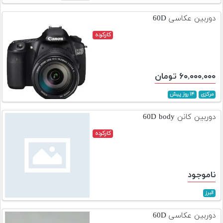
تجهیزات
دوربین عکاسی 60D
مکث
کارکرده
پلاس
افزودن
محصول
۶۰,۰۰۰,۰۰۰ تومان
دست
دوم
مرکزی
۱۴ روز پیش
لیست
دوربین کانن 60D body
قیمت
کارکرده
دوربین
بله
ناموجود
البرز
دوربین عکاسی 60D