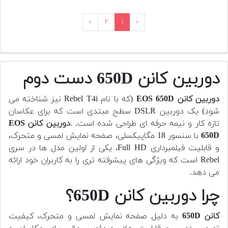
›
۲
۱
‹
دوربین کانن 650D دست دوم
دوربین کانن EOS 650D
(که با نام Rebel T4i نیز شناخته می
شود) یک دوربین DSLR سطح مبتدی است که برای عکاسان
تازه کار و نیمه حرفه ای طراحی شده است. .
دوربین کانن EOS
650D
با سنسور 18 مگاپیکسلی، صفحه نمایش لمسی و متحرک،
و قابلیت فیلمبرداری Full HD، یکی از اولین مدل ها در سری
Rebel است که ویژگی های پیشرفته تری را به کاربران خود ارائه
می دهد.
چرا دوربین کانن 650D؟
کانن 650D
به دلیل صفحه نمایش لمسی و متحرک، کیفیت