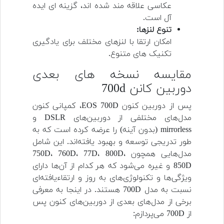
عکاسی علاقه مند شده اند، گزینه ای ایده
آل است.
تنوع لنزها:
امکان ارتقا با لنزهای مختلف برای یادگیری
تکنیک های متنوع.
مقایسه نسخه های بعدی
دوربین کانن 700d
پس از دوربین کنون EOS 700D، کمپانی کنون
مدل‌های مختلفی از دوربین‌های DSLR و
mirrorless (بدون آینه) را عرضه کرده است که به
طور تدریجی توسعه و بهبود یافته‌اند. این شامل
مدل‌هایی همچون 750D، 760D، 77D، 800D،
850D و غیره می‌شود که هر کدام از آن‌ها دارای
ویژگی‌ها و تکنولوژی‌های به روز و ارتقاء‌یافته‌ای
نسبت به مدل 700D هستند. در اینجا به معرفی
برخی از مدل‌های بعدی از دوربین‌های کنون پس
از 700D می‌پردازم: