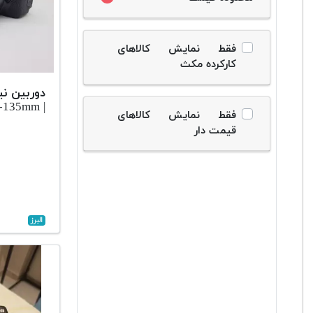
فقط نمایش کالاهای
کارکرده مکث
دوربین نی
| canon 70D+18-135mm
فقط نمایش کالاهای
قیمت دار
البرز