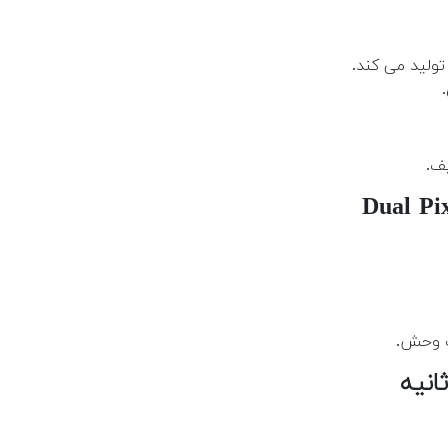
ف.
ت وحش.