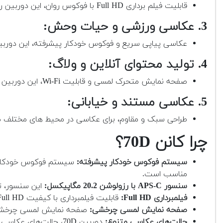
قابلیت فیلم برداری Full HD با فوکوس روان، این دوربین را به گزینه ای عالی برای تولید محتوای ویدئویی تبدیل می کند.
3. عکاسی ورزشی و حیات وحش:
عکاسی پیاپی سریع و فوکوس خودکار پیشرفته، این دوربین
4. تولید محتوای آنلاین و ولاگ:
صفحه نمایش متحرک لمسی و قابلیت Wi-Fi، این دوربین را برای تولید محتوا در شبکه های اجتماعی مناسب می کند.
5. عکاسی مستند و خیابانی:
طراحی سبک و مقاوم، برای عکاسی در محیط های مختلف
چرا کانن 70D؟
سیستم فوکوس خودکار پیشرفته:
مناسب است.
سنسور APS-C با رزولوشن 20.2 مگاپیکسل:
این سنسور، تص
فیلمبرداری Full HD:
قابلیت فیلمبرداری با کیفیت Full HD با نرخ فریم 30 فریم بر ثانیه، امکان ساخت ویدیوهای با کیفیت بالا را فراهم می‌کند.
صفحه نمایش لمسی چرخشی:
صفحه نمایش لمسی چرخشی 3 اینچی، امکان کادربندی آسان و تنظیمات سریع را فراهم
حالت‌های عکاسی متنوع:
دوربین 70D، حالت‌های عکاسی متنوعی از جمله حالت‌های اتوماتیک، نیمه اتوماتیک و دستی را ارائه می‌دهد که به شما امکان می‌دهد خلاقیت خود را به کار بگیرید.