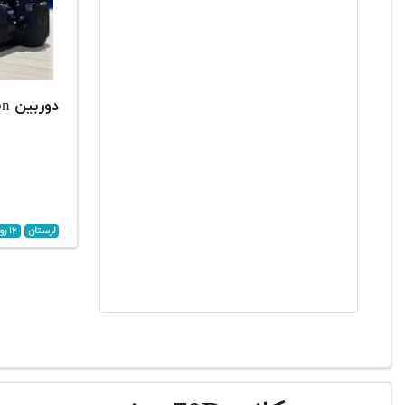
دوربین 70d canon
لرستان
۱۶ روز پیش