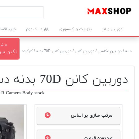
دوربین و لنز
تجهیزات و اکسسوری
بازار دست دوم
خرید اقسا
مشاو
خانه
/
دوربین عکاسی
/
دوربین کانن
/
دوربین کانن 70D بدنه
/
کارکرده
نگین سرخوش ۴۲
دوربین کانن 70D بدنه دست دوم
R Camera Body stock
مرتب سازی بر اساس
محدوده قیمت