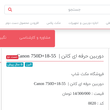
طی
اجاره دوربین و تجهیزات
مکث پلاس
افزودن محصول دست دوم
مشاوره و کارشناسی
نگی
دوربین حرفه ای کانن | Canon 750D+18-55
دست دو
البرز
۵ سال پیش
فروشگاه مکث شاپ
دوربین حرفه ای کانن | Canon 750D+18-55
قیمت : 14/300/000 تومان
کد : 0020