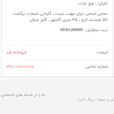
کارکرد : هزار شات
تمامی اجناس دارای مهلت تست ، گارانتی ضمانت برگشت
کالا هستند کرج ، ۴۵ متری گلشهر , گلزار شرقی
ثبت سفارش : 09301280609
قیمت:
فروخته شد
شماره تماس:
۰۹xx-xxx-xxxx
ما را در شبکه های اجتماعی د
ی و بیمه
|
رینگ لایت