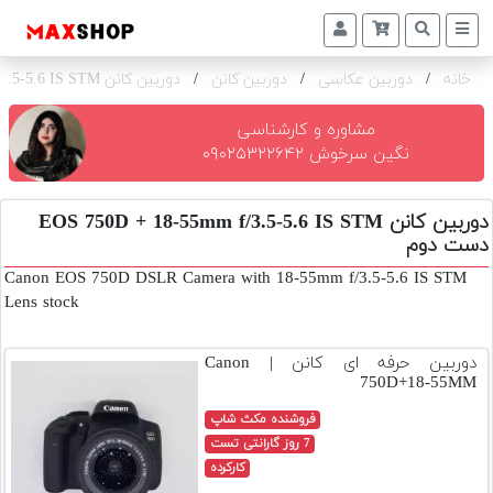
خانه
/
دوربین عکاسی
/
دوربین کانن
/
دوربین کانن EOS 750D + 18-55mm f/3.5-5.6 IS STM
دوربین
و
لنز
مشاوره و کارشناسی
نگین سرخوش ۰۹۰۲۵۳۲۲۶۴۲
تجهیزات
و
دوربین کانن EOS 750D + 18-55mm f/3.5-5.6 IS STM
اکسسوری
دست دوم
بازار
Canon EOS 750D DSLR Camera with 18-55mm f/3.5-5.6 IS STM
دست
Lens stock
دوم
دوربین حرفه ای کانن | Canon
خرید
750D+18-55MM
اقساطی
فروشنده مکث شاپ
اجاره
7 روز گارانتی تست
دوربین
کارکرده
و