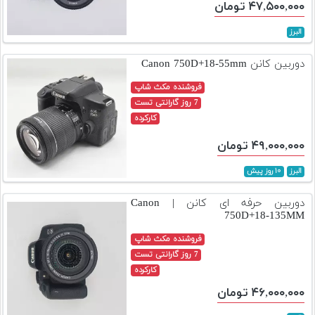
۴۷,۵۰۰,۰۰۰ تومان
تجهیزات
البرز
مکث
پلاس
دوربین کانن Canon 750D+18-55mm
افزودن
فروشنده مکث شاپ
محصول
7 روز گارانتی تست
دست
کارکرده
دوم
۴۹,۰۰۰,۰۰۰ تومان
لیست
البرز
۱۰ روز پیش
قیمت
دوربین
دوربین حرفه ای کانن | Canon
750D+18-135MM
بله
فروشنده مکث شاپ
7 روز گارانتی تست
کارکرده
۴۶,۰۰۰,۰۰۰ تومان