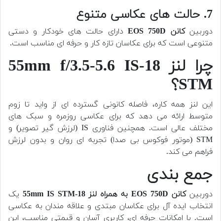
7. حالت های عکاسی متنوع
دوربین
کانن EOS 750D
دارای حالت های خودکار و دستی
متنوعی است که برای عکاسان تازه کار و حرفه ای مناسب است.
چرا لنز 18-55mm f/3.5-5.6 IS
STM؟
این لنز همه کاره، فاصله کانونی گسترده ای از واید تا زوم
متوسط ارائه می دهد که برای عکاسی روزمره و سبک های
مختلف عالی است. همچنین فناوری IS (لرزش گیر تصویر) و
STM (موتور فوکوس بی صدا) تجربه ای روان و بدون لرزش
فراهم می کند.
جمع بندی
دوربین
کانن EOS 750D به همراه لنز 18-55mm IS STM
یک
انتخاب ایده آل برای عکاسان مبتدی و علاقه مندان به عکاسی
است. با امکانات حرفه ای، کاربری آسان و قیمتی مناسب، این