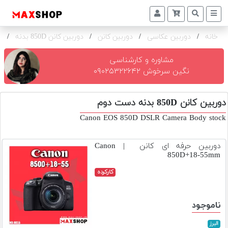
خانه
/
دوربین عکاسی
/
دوربین کانن
/
دوربین کانن 850D بدنه
/
ک
دوربین
و
لنز
مشاوره و کارشناسی
نگین سرخوش ۰۹۰۲۵۳۲۲۶۴۲
تجهیزات
و
دوربین کانن 850D بدنه دست دوم
اکسسوری
Canon EOS 850D DSLR Camera Body stock
بازار
دست
دوربین حرفه ای کانن | Canon
دوم
850D+18-55mm
خرید
کارکرده
اقساطی
اجاره
ناموجود
دوربین
و
البرز