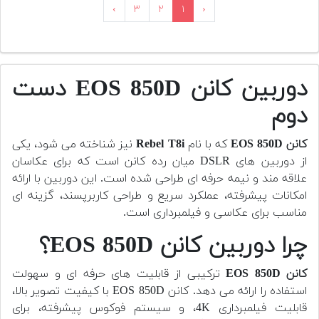
›
۳
۲
۱
‹
دوربین کانن EOS 850D دست
دوم
کانن EOS 850D
که با نام
Rebel T8i
نیز شناخته می شود، یکی
از دوربین های DSLR میان رده کانن است که برای عکاسان
علاقه مند و نیمه حرفه ای طراحی شده است. این دوربین با ارائه
امکانات پیشرفته، عملکرد سریع و طراحی کاربرپسند، گزینه ای
مناسب برای عکاسی و فیلمبرداری است.
چرا دوربین کانن EOS 850D؟
کانن EOS 850D
ترکیبی از قابلیت های حرفه ای و سهولت
استفاده را ارائه می دهد. کانن EOS 850D با کیفیت تصویر بالا،
قابلیت فیلمبرداری 4K، و سیستم فوکوس پیشرفته، برای