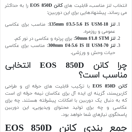
انتخاب لنز مناسب، قابلیت های
کانن EOS 850D
را به حداکثر
می رساند. پیشنهادهایی برای این دوربین:
لنز 18-135mm f/3.5-5.6 IS USM
: مناسب برای عکاسی
عمومی و روزمره.
لنز 50mm f/1.8 STM
: برای پرتره و عکاسی در نور کم.
لنز 70-300mm f/4-5.6 IS II USM
: مناسب برای عکاسی
حیات وحش و ورزشی.
چرا کانن EOS 850D انتخابی
مناسب است؟
کانن EOS 850D
با ترکیب قابلیت های حرفه ای و طراحی
کاربرپسند، گزینه ای ایده آل برای عکاسان نیمه حرفه ای است
که به دنبال یک دوربین با امکانات پیشرفته هستند. چه برای
عکاسی و چه برای تولید محتوای ویدیویی، این دوربین
پاسخگوی نیازهای شما خواهد بود.
جمع بندی کانن EOS 850D