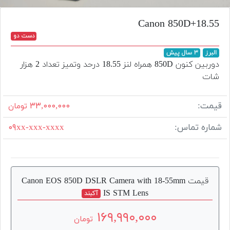
تجهیزات
Canon 850D+18.55
مکث
دست دو
پلاس
البرز
۳ سال پیش
افزودن
دوربین کنون 850D همراه لنز 18.55 درحد وتمیز تعداد 2 هزار
محصول
شات
دست
دوم
قیمت:
۳۳,۰۰۰,۰۰۰
تومان
لیست
شماره تماس:
۰۹xx-xxx-xxxx
قیمت
دوربین
بله
قیمت Canon EOS 850D DSLR Camera with 18-55mm
IS STM Lens
آکبند
۱۶۹,۹۹۰,۰۰۰
تومان