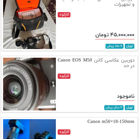
و تجهیزات
کارکرده
۴۵,۰۰۰,۰۰۰ تومان
تهران
۸ ماه پیش
دوربین عکاسی کانن Canon EOS M50
در حد
کارکرده
ناموجود
تهران
۲ سال پیش
Canon m50+18-150mm
کارکرده