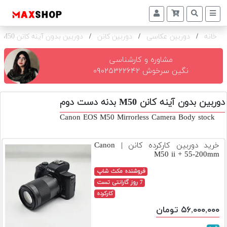
خانه
/
دوربین عکاسی
/
دوربین کانن
/
دوربین بدون آینه کانن M50 بدنه
دوربین
و
لنز
مشاوره و کارشناسی
نگین سرخوش ۰۹۰۲۵۳۲۲۶۴۲
تجهیزات
و
دوربین بدون آینه کانن M50 بدنه دست دوم
اکسسوری
Canon EOS M50 Mirrorless Camera Body stock
بازار
دست
خرید دوربین کارکرده کانن | Canon
دوم
M50 ii + 55-200mm
خرید
فروشنده مکث شاپ
اقساطی
7 روز گارانتی تست
کارکرده
اجاره
۵۶,۰۰۰,۰۰۰ تومان
دوربین
و