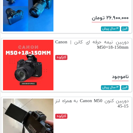
۲۶,۹۰۰,۰۰۰ تومان
البرز
۳ سال پیش
دوربین نیمه حرفه ای کانن | Canon
M50+18-150mm
کارکرده
ناموجود
البرز
۳ سال پیش
دوربین کنون Canon M50 به همراه لنز
15-45
کارکرده