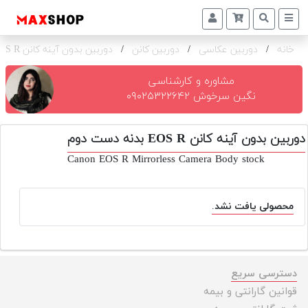
خانه
/
دوربین عکاسی
/
دوربین کانن
/
دوربین بدون آینه کانن EOS R بدنه
دوربین
و
لنز
مشاوره و کارشناسی
نگین سرخوش ۰۹۰۲۵۳۲۲۶۴۲
تجهیزات
و
دوربین بدون آینه کانن EOS R بدنه دست دوم
اکسسوری
Canon EOS R Mirrorless Camera Body stock
بازار
دست
دوم
محصولی یافت نشد.
خرید
اقساطی
اجاره
دسترسی سریع
دوربین
قوانین گارانتی و بیمه
و