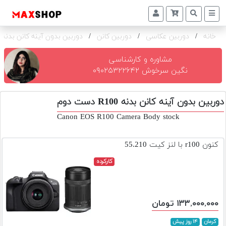
خانه
/
دوربین عکاسی
/
دوربین کانن
/
دوربین بدون آینه کانن بدنه R100
دوربین
و
لنز
مشاوره و کارشناسی
نگین سرخوش ۰۹۰۲۵۳۲۲۶۴۲
تجهیزات
و
دوربین بدون آینه کانن بدنه R100 دست دوم
اکسسوری
Canon EOS R100 Camera Body stock
بازار
دست
کنون r100 با لنز کیت 55.210
دوم
کارکرده
خرید
اقساطی
اجاره
۱۳۳,۰۰۰,۰۰۰ تومان
دوربین
و
کرمان
۱۴ روز پیش