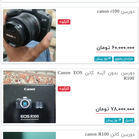
تجهیزات
دوربین canon r100
مکث
کارکرده
پلاس
افزودن
محصول
۶۰,۰۰۰,۰۰۰ تومان
دست
دوم
خراسان رضوی
۱۴ روز پیش
لیست
دوربین بدون آینه کانن Canon EOS
قیمت
R100
دوربین
کارکرده
بله
۷۸,۰۰۰,۰۰۰ تومان
اردبیل
۱۴ روز پیش
دوربین کانن canon R100