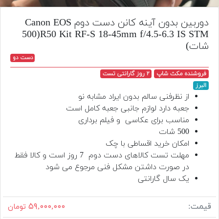
تجهیزات
دوربین بدون آینه کانن دست دوم Canon EOS
مکث
R50 Kit RF-S 18-45mm f/4.5-6.3 IS STM(500
پلاس
شات)
دست دو
افزودن
محصول
فروشنده مکث شاپ
۲ روز گارانتی تست
دست
البرز
دوم
از نظرفنی سالم بدون ایراد مشابه نو
جعبه دارد لوازم جانبی جعبه کامل است
لیست
مناسب برای عکاسی و فیلم برداری
قیمت
500 شات
دوربین
امکان خرید اقساطی با چک
بله
مهلت تست کالاهای دست دوم 7 روز است و کالا فقط
در صورت داشتن مشکل فنی مرجوع می شود
یک سال گارانتی
قیمت:
۵۹,۰۰۰,۰۰۰
تومان