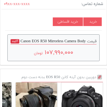
شماره تماس:
۰۹xx-xxx-xxxx
خرید
خرید اقساطی
قیمت Canon EOS R50 Mirrorless Camera Body
آکبند
۱۰۷,۹۹۰,۰۰۰
تومان
دوربین بدون آینه کانن EOS R50 بدنه دست دوم