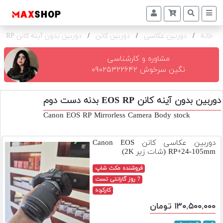
خانه
/
دوربین عکاسی
/
دوربین کانن
/
دوربین بدون آینه کانن EOS RP بدنه
دوربین
و
لنز
مشاوره و کارشناسی
نگین سرخوش ۰۹۰۲۵۳۲۲۶۴۲
تجهیزات
و
دوربین بدون آینه کانن EOS RP بدنه دست دوم
اکسسوری
Canon EOS RP Mirrorless Camera Body stock
بازار
دست
دوربین عکاسی کانن Canon EOS
دوم
RP+24-105mm (شات زیر 2K)
خرید
فروشنده مکث شاپ
اقساطی
7 روز گارانتی تست
کارکرده
اجاره
۱۳۰,۵۰۰,۰۰۰ تومان
دوربین
و