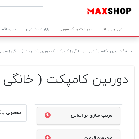
دوربین و لنز
تجهیزات و اکسسوری
بازار دست دوم
خرید اقسا
خانه
/
دوربین عکاسی
/
دوربین خانگی ( کامپکت )
/
دوربین کامپکت ( خانگی ) سونی ber-shot DSC-W800
دوربین کامپکت ( خانگی ) سونی shot DSC-W800
محصولی یاف
مرتب سازی بر اساس
محدوده قیمت