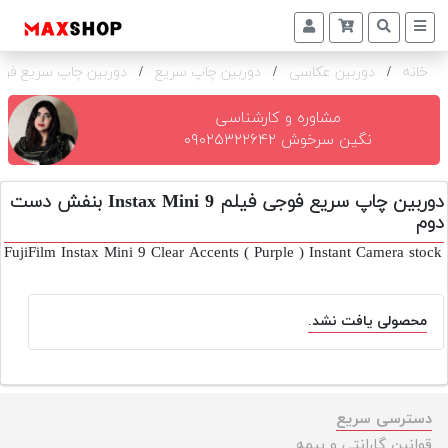
خانه
/
دوربین عکاسی
/
دوربین چاپ سریع
/
دوربین چاپ سریع فوجی فیلم Mini 9
دوربین
و
لنز
مشاوره و کارشناسی
نگین سرخوش ۰۹۰۲۵۳۲۲۶۴۲
تجهیزات
و
دوربین چاپ سریع فوجی فیلم Instax Mini 9 بنفش دست
اکسسوری
دوم
بازار
FujiFilm Instax Mini 9 Clear Accents ( Purple ) Instant Camera stock
دست
دوم
محصولی یافت نشد.
خرید
اقساطی
اجاره
دوربین
دسترسی سریع
و
قوانین گارانتی و بیمه