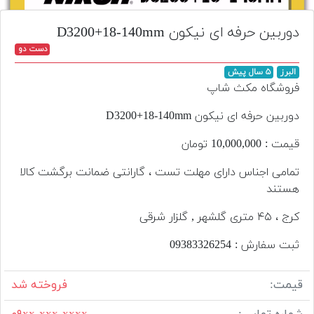
تجهیزات
دوربین حرفه ای نیکون D3200+18-140mm
مکث
دست دو
پلاس
البرز
۵ سال پیش
افزودن
فروشگاه مکث شاپ
محصول
دست
دوربین حرفه ای نیکون D3200+18-140mm
دوم
قیمت : 10,000,000 تومان
لیست
تمامی اجناس دارای مهلت تست ، گارانتی ضمانت برگشت کالا
قیمت
هستند
دوربین
کرج ، ۴۵ متری گلشهر , گلزار شرقی
بله
ثبت سفارش : 093‌833‌262‌54
قیمت:
فروخته شد