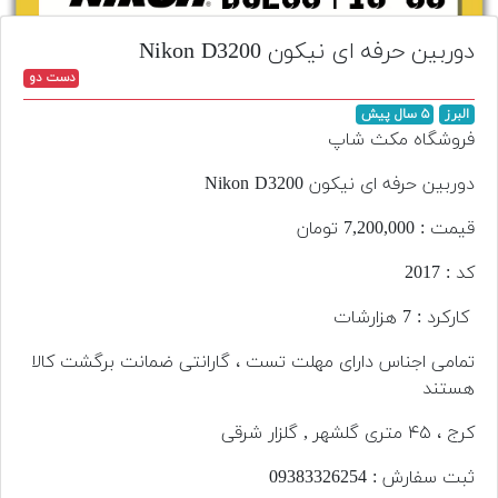
تجهیزات
دوربین حرفه ای نیکون Nikon D3200
مکث
دست دو
پلاس
البرز
۵ سال پیش
افزودن
فروشگاه مکث شاپ
محصول
دست
دوربین حرفه ای نیکون Nikon D3200
دوم
قیمت : 7,200,000 تومان
لیست
کد : 2017
قیمت
دوربین
کارکرد : 7 هزارشات
بله
تمامی اجناس دارای مهلت تست ، گارانتی ضمانت برگشت کالا
هستند
کرج ، ۴۵ متری گلشهر , گلزار شرقی
ثبت سفارش : 093‌833‌262‌54