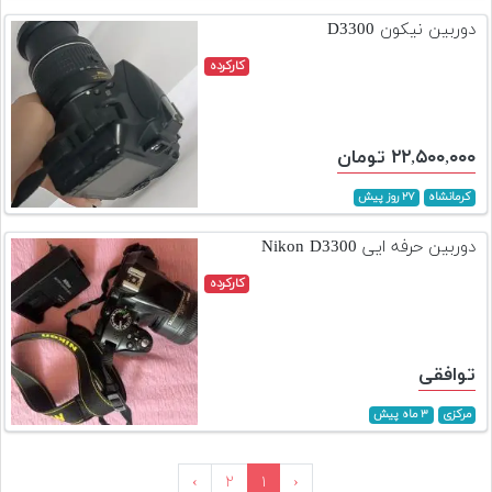
دوربین نیکون D3300
کارکرده
۲۲,۵۰۰,۰۰۰ تومان
کرمانشاه
۲۷ روز پیش
دوربین حرفه ایی Nikon D3300
کارکرده
توافقی
مرکزی
۳ ماه پیش
›
۲
۱
‹