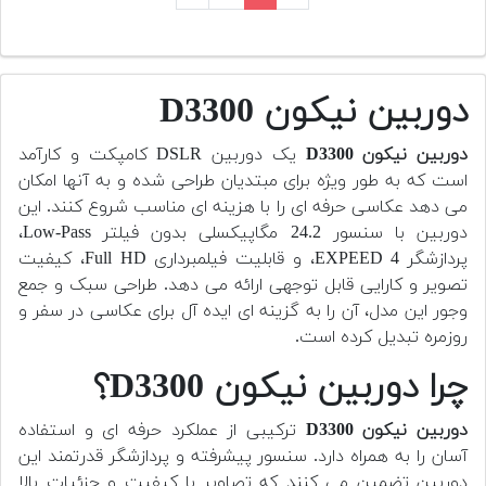
دوربین نیکون D3300
دوربین نیکون D3300
یک دوربین DSLR کامپکت و کارآمد
است که به طور ویژه برای مبتدیان طراحی شده و به آنها امکان
می دهد عکاسی حرفه ای را با هزینه ای مناسب شروع کنند. این
دوربین با سنسور 24.2 مگاپیکسلی بدون فیلتر Low-Pass،
پردازشگر EXPEED 4، و قابلیت فیلمبرداری Full HD، کیفیت
تصویر و کارایی قابل توجهی ارائه می دهد. طراحی سبک و جمع
وجور این مدل، آن را به گزینه ای ایده آل برای عکاسی در سفر و
روزمره تبدیل کرده است.
چرا دوربین نیکون D3300؟
دوربین نیکون D3300
ترکیبی از عملکرد حرفه ای و استفاده
آسان را به همراه دارد. سنسور پیشرفته و پردازشگر قدرتمند این
دوربین تضمین می کنند که تصاویر با کیفیت و جزئیات بالا