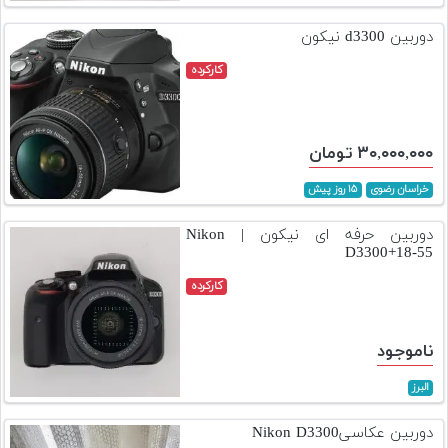
تجهیزات
دوربین d3300 نیکون
مکث
کارکرده
پلاس
افزودن
محصول
۳۰,۰۰۰,۰۰۰ تومان
دست
دوم
خراسان رضوی
۱۵ روز پیش
لیست
دوربین حرفه ای نیکون | Nikon
قیمت
D3300+18-55
دوربین
کارکرده
بله
ناموجود
البرز
دوربین عکاسیNikon D3300