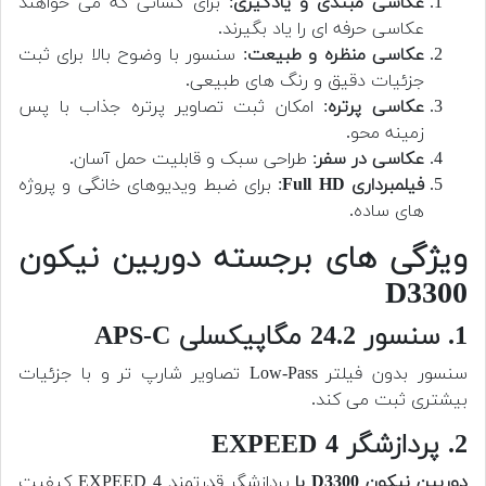
عکاسی مبتدی و یادگیری
: برای کسانی که می خواهند
عکاسی حرفه ای را یاد بگیرند.
عکاسی منظره و طبیعت
: سنسور با وضوح بالا برای ثبت
جزئیات دقیق و رنگ های طبیعی.
عکاسی پرتره
: امکان ثبت تصاویر پرتره جذاب با پس
زمینه محو.
عکاسی در سفر
: طراحی سبک و قابلیت حمل آسان.
فیلمبرداری Full HD
: برای ضبط ویدیوهای خانگی و پروژه
های ساده.
ویژگی های برجسته دوربین نیکون
D3300
1. سنسور 24.2 مگاپیکسلی APS-C
سنسور بدون فیلتر Low-Pass تصاویر شارپ تر و با جزئیات
بیشتری ثبت می کند.
2. پردازشگر EXPEED 4
دوربین نیکون D3300 با
پردازشگر قدرتمند EXPEED 4 کیفیت