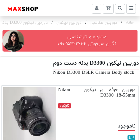
خانه
/
دوربین عکاسی
/
دوربین نیکون
/
دوربین نیکون D3300 بدنه
دوربین
و
لنز
مشاوره و کارشناسی
نگین سرخوش ۰۹۰۲۵۳۲۲۶۴۲
تجهیزات
و
دوربین نیکون D3300 بدنه دست دوم
اکسسوری
Nikon D3300 DSLR Camera Body stock
بازار
دست
دوربین حرفه ای نیکون | Nikon
دوم
D3300+18-55mm
خرید
کارکرده
اقساطی
اجاره
ناموجود
دوربین
و
البرز