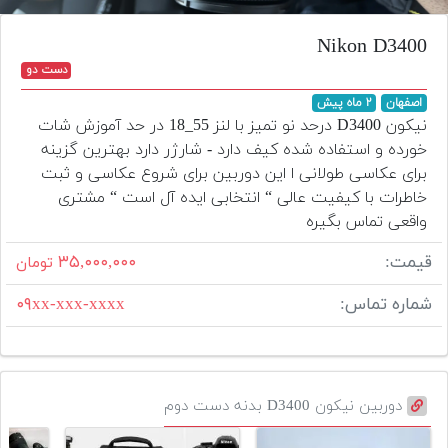
تجهیزات
Nikon D3400
مکث
دست دو
پلاس
اصفهان
۲ ماه پیش
افزودن
نیکون D3400 درحد نو تمیز با لنز 55_18 در حد آموزش شات
محصول
خورده و‌ استفاده شده کیف دارد - شارژر دارد بهترین گزینه
دست
برای عکاسی طولانی ا این‌ دوربین برای شروع عکاسی و ثبت
دوم
خاطرات با کیفیت عالی “ انتخابی ایده آل است “ مشتری
واقعی تماس بگیره
لیست
قیمت
قیمت:
۳۵,۰۰۰,۰۰۰
تومان
دوربین
شماره تماس:
۰۹xx-xxx-xxxx
بله
دوربین نیکون D3400 بدنه دست دوم