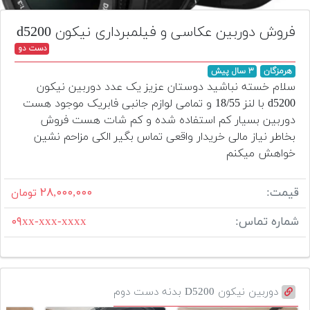
تجهیزات
فروش دوربین عکاسی و فیلمبرداری نیکون d5200
مکث
دست دو
پلاس
هرمزگان
۳ سال پیش
افزودن
سلام خسته نباشید دوستان عزیز یک عدد دوربین نیکون
محصول
d5200 با لنز 18/55 و تمامی لوازم جانبی فابریک موجود هست
دست
دوربین بسیار کم استفاده شده و کم شات هست فروش
دوم
بخاطر نیاز مالی خریدار واقعی تماس بگیر الکی مزاحم نشین
خواهش میکنم
لیست
قیمت
دوربین
قیمت:
۲۸,۰۰۰,۰۰۰
تومان
بله
شماره تماس:
۰۹xx-xxx-xxxx
دوربین نیکون D5200 بدنه دست دوم