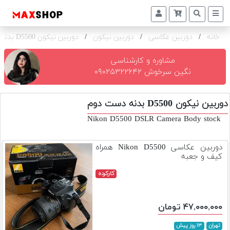
خانه
/
دوربین عکاسی
/
دوربین نیکون
/
دوربین نیکون D5500 بدنه
دوربین
و
لنز
مشاوره و کارشناسی
نگین سرخوش ۰۹۰۲۵۳۲۲۶۴۲
تجهیزات
و
دوربین نیکون D5500 بدنه دست دوم
اکسسوری
Nikon D5500 DSLR Camera Body stock
بازار
دست
دوربین عکاسی Nikon D5500 همراه
دوم
کیف و جعبه
خرید
کارکرده
اقساطی
اجاره
۴۷,۰۰۰,۰۰۰ تومان
دوربین
و
تهران
۱۳ روز پیش