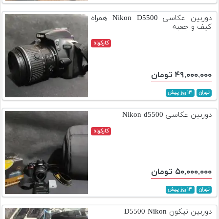
تجهیزات
دوربین عکاسی Nikon D5500 همراه
کیف و جعبه
مکث
پلاس
کارکرده
افزودن
محصول
۴۹,۰۰۰,۰۰۰ تومان
دست
دوم
تهران
۱۳ روز پیش
لیست
دوربین عکاسی Nikon d5500
قیمت
کارکرده
دوربین
بله
۵۰,۰۰۰,۰۰۰ تومان
تهران
۱۳ روز پیش
دوربین نیکون D5500 ‌Nikon