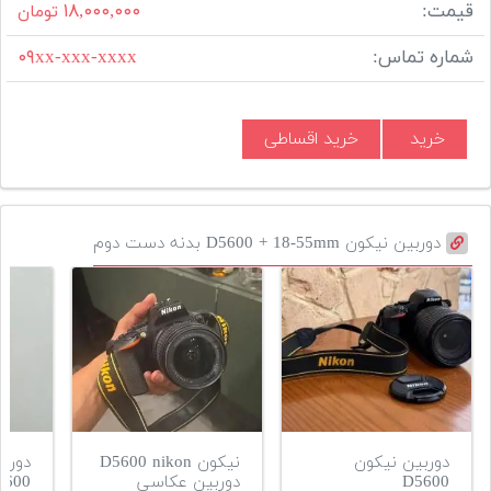
قیمت:
۱۸,۰۰۰,۰۰۰
تومان
شماره تماس:
۰۹xx-xxx-xxxx
خرید
خرید اقساطی
دوربین نیکون D5600 + 18-55mm بدنه دست دوم
دوربین نیکون
نیکون D5600 nikon
دورب
D5600
دوربین عکاسی
D5600 در 