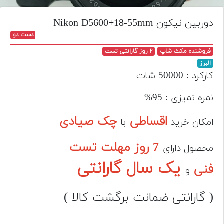
تجهیزات
دوربین نیکون Nikon D5600+18-55mm
مکث
دست دو
پلاس
فروشنده مکث شاپ
۲ روز گارانتی تست
افزودن
البرز
محصول
کارکرد : 50
000
شات
دست
دوم
نمره تمیزی : 95%
لیست
اقساطی
چک صیادی
امکان خرید
با
قیمت
دوربین
7 روز مهلت تست
محصول دارای
بله
یک سال گارانتی
فنی
و
( گارانتی ضمانت برگشت کالا )