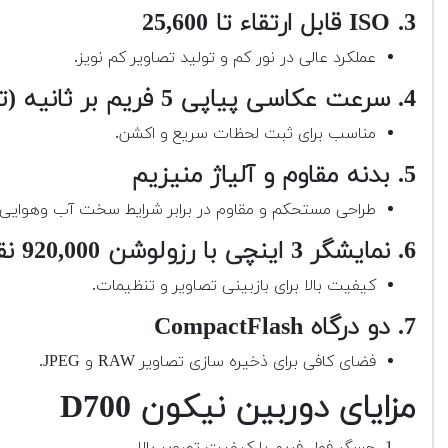
3. ISO قابل ارتقاء تا 25,600
عملکرد عالی در نور کم و تولید تصاویر کم نویز.
4. سرعت عکاسی پیاپی 5 فریم بر ثانیه (تا 8 فریم بر ثانیه با گریپ باتری)
مناسب برای ثبت لحظات سریع و اکشن.
5. بدنه مقاوم و آلیاژ منیزیم
طراحی مستحکم و مقاوم در برابر شرایط سخت آب وهوایی.
6. نمایشگر 3 اینچی با رزولوشن 920,000 نقطه
کیفیت بالا برای بازبینی تصاویر و تنظیمات.
7. دو درگاه CompactFlash
فضای کافی برای ذخیره سازی تصاویر RAW و JPEG.
مزایای دوربین نیکون D700
حسگر فول فریم با کیفیت تصویر بالا.