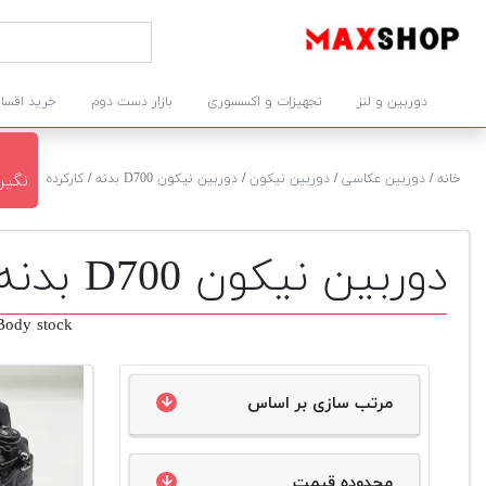
دوربین و لنز
تجهیزات و اکسسوری
بازار دست دوم
خرید اقسا
خانه
/
دوربین عکاسی
/
دوربین نیکون
/
دوربین نیکون D700 بدنه
/
کارکرده
نگین سر
دوربین نیکون D700 بدنه دست دوم
ody stock
مرتب سازی بر اساس
محدوده قیمت