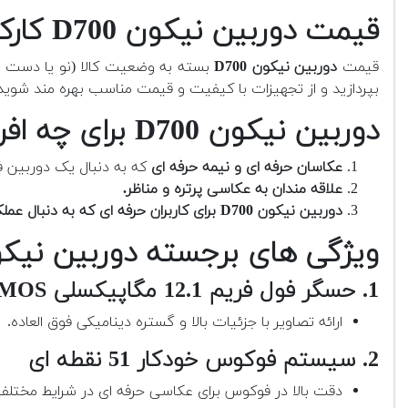
قیمت دوربین نیکون D700 کارکرده چقدر است؟
قیمت
دوربین نیکون D700
بسته به وضعیت کالا (نو یا دست دوم
بپردازید و از تجهیزات با کیفیت و قیمت مناسب بهره مند شوید
دوربین نیکون D700 برای چه افرادی مناسب است؟
عکاسان حرفه ای و نیمه حرفه ای
که به دنبال یک دوربین 
علاقه مندان به عکاسی پرتره و مناظر.
دوربین نیکون D700 برای کاربران حرفه ای که به دنبال عملکرد قابل اعتماد در شرایط کاری مختلف هستند.
ویژگی های برجسته دوربین نیکون 0
1. حسگر فول فریم 12.1 مگاپیکسلی CMOS
ارائه تصاویر با جزئیات بالا و گستره دینامیکی فوق العاده.
2. سیستم فوکوس خودکار 51 نقطه ای
دقت بالا در فوکوس برای عکاسی حرفه ای در شرایط مختلف