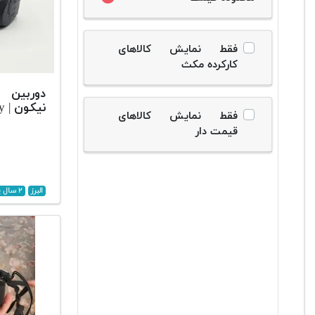
فقط نمایش کالاهای
کارکرده مکث
دوربین 
نیکون | Nikon D700 Body
فقط نمایش کالاهای
قیمت دار
البرز
۲ سال پیش