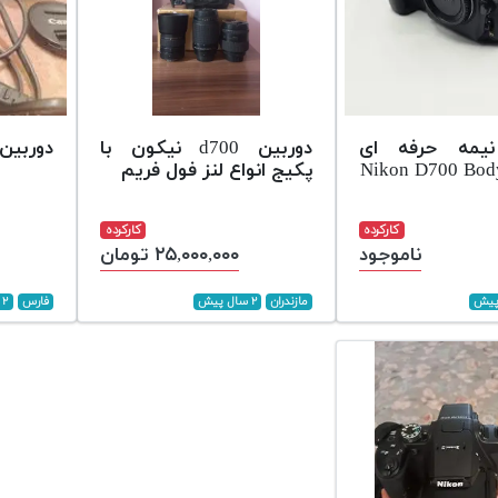
نیمه حرفه ای
دوربین d700 نیکون با
دوربین 700 canon
پکیج انواع لنز فول فریم
کارکرده
کارکرده
ناموجود
۲۵,۰۰۰,۰۰۰ تومان
مازندران
۲ سال پیش
فارس
۲ سال پیش