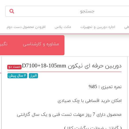
طی
اجاره دوربین و تجهیزات
مکث پلاس
افزودن محصول دست دوم
مشاوره و کارشناسی
نگی
دوربین حرفه ای نیکون D7100+18-105mm
دست دو
البرز
۲ سال پیش
نمره تمیزی : 85%
امکان خرید اقساطی با چک صیادی
محصول دارای 7 روز مهلت تست فنی و یک سال گارانتی
( گارانتی ضمانت برگشت کالا )