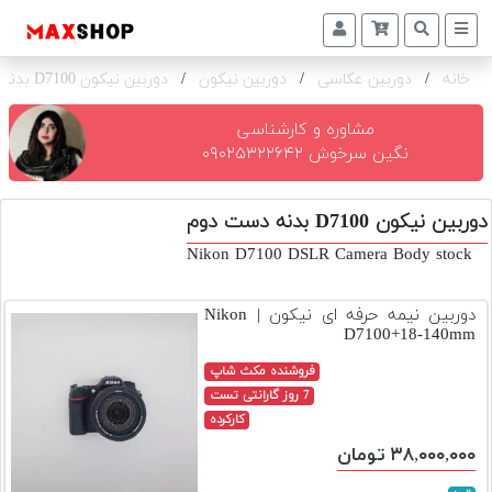
خانه
/
دوربین عکاسی
/
دوربین نیکون
/
دوربین نیکون D7100 بدنه
دوربین
و
لنز
مشاوره و کارشناسی
نگین سرخوش ۰۹۰۲۵۳۲۲۶۴۲
تجهیزات
و
دوربین نیکون D7100 بدنه دست دوم
اکسسوری
Nikon D7100 DSLR Camera Body stock
بازار
دست
دوربین نیمه حرفه ای نیکون | Nikon
دوم
D7100+18-140mm
خرید
فروشنده مکث شاپ
اقساطی
7 روز گارانتی تست
کارکرده
اجاره
۳۸,۰۰۰,۰۰۰ تومان
دوربین
و