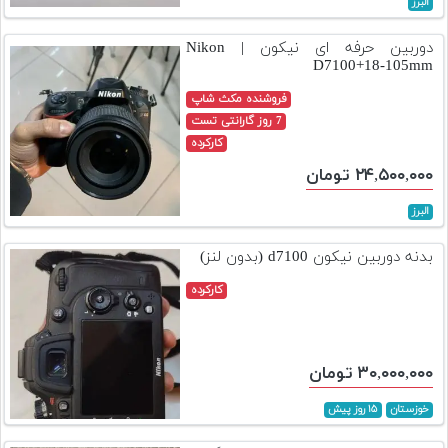
البرز
تجهیزات
دوربین حرفه ای نیکون | Nikon
مکث
D7100+18-105mm
پلاس
فروشنده مکث شاپ
افزودن
7 روز گارانتی تست
محصول
کارکرده
دست
۲۴,۵۰۰,۰۰۰ تومان
دوم
البرز
لیست
قیمت
بدنه دوربین نیکون d7100 (بدون لنز)
دوربین
کارکرده
بله
۳۰,۰۰۰,۰۰۰ تومان
خوزستان
۱۵ روز پیش