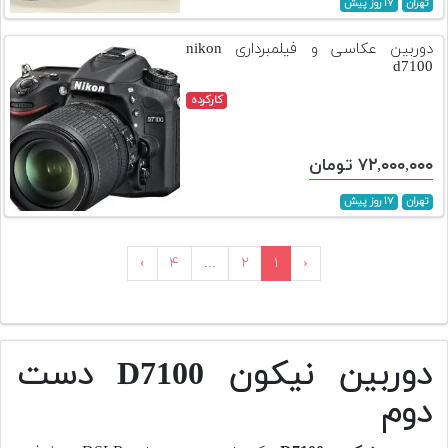
تهران
۱۷ روز پیش
دوربین عکاسی و فیلمبرداری nikon
d7100
کارکرده
۷۲,۰۰۰,۰۰۰ تومان
تهران
۱۷ روز پیش
›
۴
...
۲
۱
‹
دوربین نیکون D7100 دست
دوم