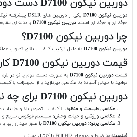
دوربین نیکون D7100 دست دوم
دوربین نیکون D7100
یکی از دوربین ه
حرفه ای و حرفه ای است.
دوربین نیکون D7100
با بدنه ای مقاو
چرا دوربین نیکون D7100؟
دوربین نیکون D7100
به دلیل ترکیب کیفیت بالای تصویر، عملک
قیمت دوربین نیکون D7100 کارکرده چقدر است؟
قیمت
دوربین نیکون D7100
به صورت دست دوم یا نو در بازه
20
توانید با خیالی آسوده به عکاسی بپردازید و از تجهیزات با کی
دوربین نیکون D7100 برای چه نوع عکاسی و فیلمبرداری مناسب است؟
عکاسی طبیعت و منظره
: با کیفیت تصویر بالا و جزئیات د
عکاسی ورزشی و حیات وحش
: سیستم فوکوس سریع و ع
عکاسی پرتره
:
دوربین نیکون D7100 با
عمق میدان زیبا و 
فیلمبرداری
: ضبط ویدیوهای Full HD با کنترل دستی