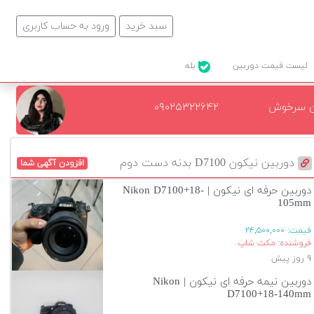
سبد خرید
ورود به حساب کاربری
لیست قیمت دوربین
بله
ن سرخوش
۰۹۰۲۵۳۲۲۶۴۲
دوربین نیکون D7100 بدنه دست دوم
افزودن آگهی شما
دوربین حرفه ای نیکون | Nikon D7100+18-
105mm
قیمت:
۲۴,۵۰۰,۰۰۰
فروشنده: مکث شاپ
۹ روز پیش
دوربین نیمه حرفه ای نیکون | Nikon
D7100+18-140mm