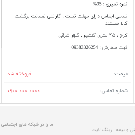
نمره تمیزی : 95%
تمامی اجناس دارای مهلت تست ، گارانتی ضمانت برگشت
کالا هستند
کرج ، ۴۵ متری گلشهر , گلزار شرقی
ثبت سفارش : 09383326254
قیمت:
فروخته شد
شماره تماس:
۰۹xx-xxx-xxxx
ما را در شبکه های اجتماعی د
ی و بیمه
|
رینگ لایت