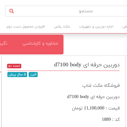
طی
اجاره دوربین و تجهیزات
مکث پلاس
افزودن محصول دست دوم
مشاوره و کارشناسی
نگی
دوربین حرفه ای d7100 body
دست دو
البرز
۵ سال پیش
فروشگاه مکث شاپ
دوربین حرفه ای d7100 body
قیمت : 11,100,000 تومان
کد : 1889