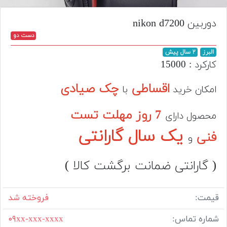
تجهیزات
دوربین nikon d7200
مکث
دست دو
پلاس
البرز
۲ سال پیش
افزودن
کارکرد : 15000
محصول
دست
اقساطی
چک صیادی
امکان خرید
با
دوم
7 روز مهلت تست
محصول دارای
لیست
قیمت
یک سال گارانتی
فنی
و
دوربین
بله
( گارانتی ضمانت برگشت کالا )
قیمت:
فروخته شد
شماره تماس:
۰۹xx-xxx-xxxx