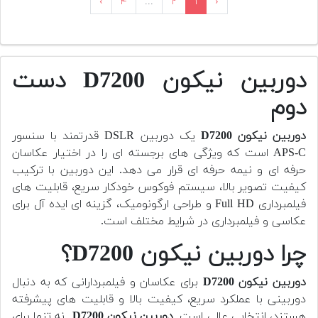
›
۴
...
۲
۱
‹
دوربین نیکون D7200 دست
دوم
دوربین
نیکون D7200
یک دوربین DSLR قدرتمند با سنسور
APS-C است که ویژگی های برجسته ای را در اختیار عکاسان
حرفه ای و نیمه حرفه ای قرار می دهد. این دوربین با ترکیب
کیفیت تصویر بالا، سیستم فوکوس خودکار سریع، قابلیت های
فیلمبرداری Full HD و طراحی ارگونومیک، گزینه ای ایده آل برای
عکاسی و فیلمبرداری در شرایط مختلف است.
چرا دوربین نیکون D7200؟
دوربین
نیکون D7200
برای عکاسان و فیلمبردارانی که به دنبال
دوربینی با عملکرد سریع، کیفیت بالا و قابلیت های پیشرفته
هستند، انتخابی عالی است.
دوربین
نیکون D7200
نه تنها برای