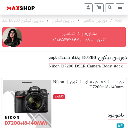
خانه
/
دوربین عکاسی
/
دوربین نیکون
/
دوربین نیکون D7200 بدنه
دوربین
و
لنز
مشاوره و کارشناسی
نگین سرخوش ۰۹۰۲۵۳۲۲۶۴۲
تجهیزات
و
دوربین نیکون D7200 بدنه دست دوم
اکسسوری
Nikon D7200 DSLR Camera Body stock
بازار
دست
دوربین نیمه حرفه ای نیکون | Nikon
دوم
D7200+18-140mm
خرید
کارکرده
اقساطی
اجاره
ناموجود
دوربین
و
البرز