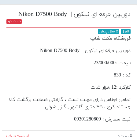
تجهیزات
دوربین حرفه ای نیکون | Nikon D7500 Body
مکث
دست دو
پلاس
البرز
۵ سال پیش
افزودن
فروشگاه مکث شاپ
محصول
دست
دوربین حرفه ای نیکون | Nikon D7500 Body
دوم
قیمت :23/000/000
لیست
کد : 839
قیمت
دوربین
کارکرد :12 هزار شات
بله
تمامی اجناس دارای مهلت تست ، گارانتی ضمانت برگشت کالا
هستند کرج ، ۴۵ متری گلشهر , گلزار شرقی
ثبت سفارش : 09301280609
قیمت:
فروخته شد