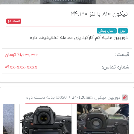
تجهیزات
نیکون ۸۱۰ با لنز ۲۴.۱۲۰
مکث
دست دو
پلاس
البرز
۱ سال پیش
افزودن
دوربین عالیه کم کارکرد پای معامله تخقپفیفم داره
محصول
دست
قیمت:
۹۱,۰۰۰,۰۰۰
تومان
دوم
شماره تماس:
۰۹xx-xxx-xxxx
لیست
قیمت
دوربین
بله
دوربین نیکون D850 + 24-120mm بدنه دست دوم