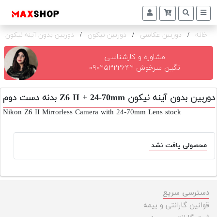
خانه
/
دوربین عکاسی
/
دوربین نیکون
/
دوربین بدون آینه نیکون Z6 II + 24-70mm بدنه
دوربین
و
لنز
مشاوره و کارشناسی
نگین سرخوش ۰۹۰۲۵۳۲۲۶۴۲
تجهیزات
و
دوربین بدون آینه نیکون Z6 II + 24-70mm بدنه دست دوم
اکسسوری
Nikon Z6 II Mirrorless Camera with 24-70mm Lens stock
بازار
دست
دوم
محصولی یافت نشد.
خرید
اقساطی
اجاره
دسترسی سریع
دوربین
قوانین گارانتی و بیمه
و