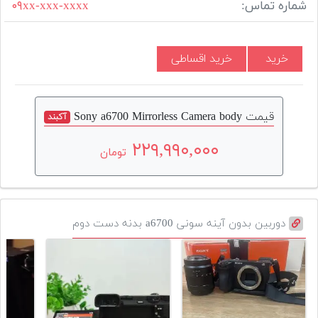
شماره تماس:
۰۹xx-xxx-xxxx
خرید
خرید اقساطی
قیمت Sony a6700 Mirrorless Camera body
آکبند
۲۲۹,۹۹۰,۰۰۰
تومان
دوربین بدون آینه سونی a6700 بدنه دست دوم