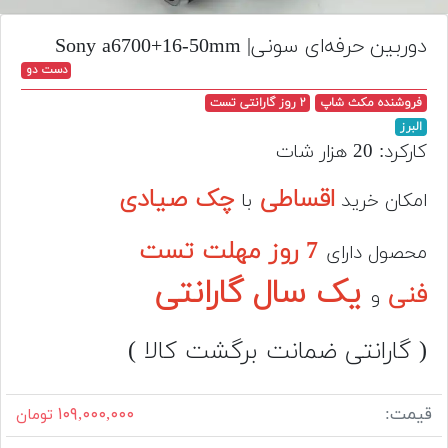
تجهیزات
دوربین حرفه‌ای سونی| Sony a6700+16-50mm
مکث
دست دو
پلاس
فروشنده مکث شاپ
۲ روز گارانتی تست
افزودن
البرز
محصول
کارکرد: 20 هزار شات
دست
دوم
اقساطی
چک صیادی
امکان خرید
با
لیست
7 روز مهلت تست
قیمت
محصول دارای
دوربین
یک سال گارانتی
فنی
و
بله
( گارانتی ضمانت برگشت کالا )
قیمت:
۱۰۹,۰۰۰,۰۰۰
تومان